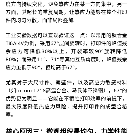
度方向持续变化，避免热应力在某一方向集中；另一
方面，其超长的重复周期，让热应力能够在整个打印
件内均匀分散，而非局部叠加。
工业实验数据可以直观验证这一点：以常用的钛合金
Ti6Al4V为例，采用67°层间旋转时，打印件的峰值残
余应力可降低30%以上，开裂率较90°旋转降低
80%；而采用11°、71°等其他互质角度时，峰值残余
应力虽低于90°，但均高于67°。
尤其对于大尺寸件、薄壁件，以及高应力敏感材料
（如Inconel 718高温合金、马氏体不锈钢），67°的
优势更为明显——它能在不牺牲打印效率的前提下，
最大限度降低热应力风险，提升打印件的成型合格
率。
核心原因三：微观组织最均匀，力学性能