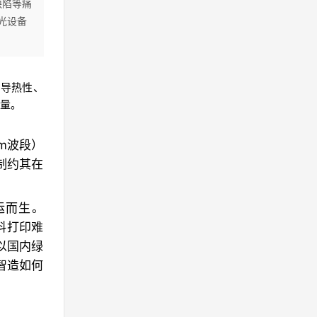
缺陷等痛
光设备
的导热性、
量。
m波段）
制约其在
运而生。
料打印难
以国内绿
智造如何