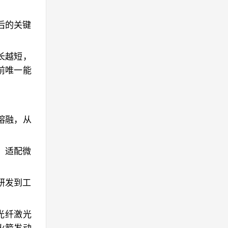
后的关键
长越短，
前唯一能
熔融，从
，适配微
研发到工
光纤激光