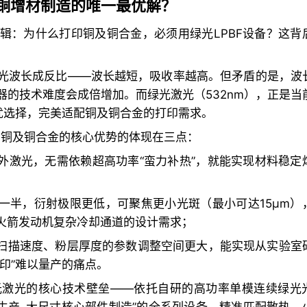
是铜增材制造的唯一最优解？
辑：为什么打印铜及铜合金，必须用绿光LPBF设备？这背
光波长成反比——波长越短，吸收率越高。但矛盾的是，波
的技术难度会成倍增加。而绿光激光（532nm），正是当
优选择，完美适配铜及铜合金的打印需求。
印铜及铜合金的核心优势的体现在三点：
外激光，无需依赖超高功率“蛮力补热”，就能实现材料稳定
一半，衍射极限更低，可聚焦更小光斑（最小可达15μm）
火箭发动机复杂冷却通道的设计需求；
、扫描速度、粉层厚度的参数调整空间更大，能实现从实验室
印”难以量产的痛点。
光激光的核心技术壁垒——依托自研的高功率单模连续绿光