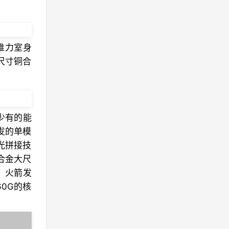
推力室身
尺寸铜合
内少有的能
发的单模
光拼接技
合金大尺
，火箭发
0G的核