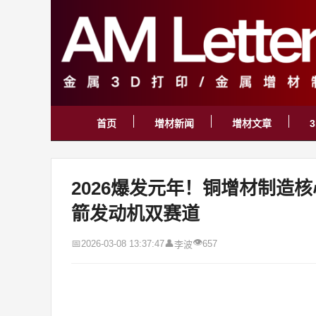
首页
增材新闻
增材文章
2026爆发元年！铜增材制造
箭发动机双赛道
👁
📅
👤
2026-03-08 13:37:47
657
李波