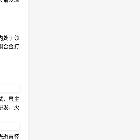
火箭发动
内处于领
铜合金打
测试，虽主
研发、火
光斑直径