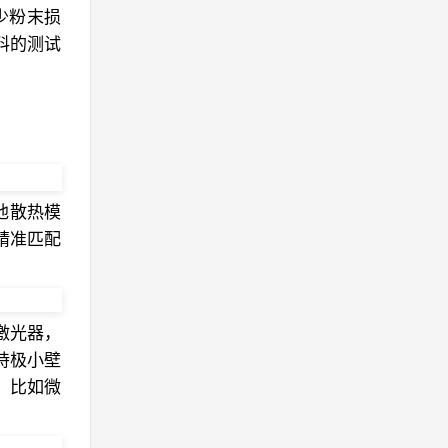
少粉末损
料的测试
池散热模
精准匹配
纤激光器，
持极小壁
，比如微