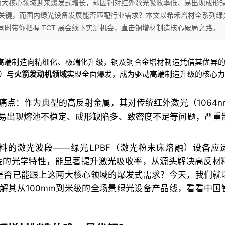
机两大核心领域迎来爆发式增长，却因铜对红外激光吸收率低、易出现成形
破局关键，而国内绿光设备发展能否匹配行业需求？本文以希禾增材全系列绿
时带你把握 TCT 展会线下实测机会，直击铜增材制造核心破局之路。
着高端制造向精细化、极端化升级，铜及铜合金增材制造凭借其优异
）与
火箭发动机领域
实现全面爆发，成为驱动高端制造升级的核心力
点：作为典型的高反射金属，其对传统红外激光（1064n
易出现熔池不稳定、成形缺陷多、致密度不足等问题，严重
料的激光波段——绿光LPBF（激光粉末床熔融）设备应
合金的光学特性，能显著提升激光吸收率，从源头解决高反材
，是否已能跟上这两大核心领域的爆发式需求？今天，我们就
解其从100mm到米级的全场景绿光设备产品线，看看中国