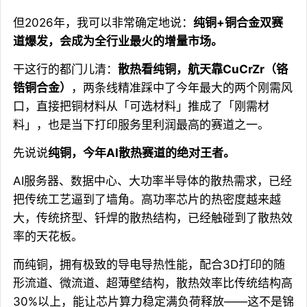
但2026年，我可以非常确定地说：
纯铜+铜合金双赛
道爆发，会成为全行业最火的增量市场。
干这行的都门儿清：
散热看纯铜，航天靠CuCrZr（铬
锆铜合金）
，两条线精准踩中了今年最大的两个刚需风
口，直接把铜材料从「可选材料」推成了「刚需材
料」，也是当下打印服务里利润最高的赛道之一。
先说说
纯铜，今年AI散热赛道的绝对王者。
AI服务器、数据中心、大功率半导体的散热需求，已经
把传统工艺逼到了墙角。高功率芯片的热密度越来越
大，传统挤型、钎焊的散热结构，已经触碰到了散热效
率的天花板。
而纯铜，拥有极致的导电导热性能，配合3D打印的随
形流道、微流道、超薄壁结构，散热效率比传统结构高
30%以上，能让芯片算力稳定满负荷释放——这不是锦