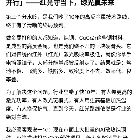
并行」——红光守当下，绿光赢未来
第三个分水岭，是我们吵了10年的高反金属技术路线，
终于有了清晰的终局预判。
做金属打印的人都知道，纯铜、CuCrZr这些铜材料，
是典型的高反金属，也是我们绕不开的一块硬骨头。它
们对传统的红外（红光）激光吸收率极低，就像你拿手
电筒照镜子，大部分能量都被反射走了。结果就是：熔
池不稳、飞溅多、缺陷多、致密度上不去、效率低、良
率差。
为了解决这个问题，行业里卷了快10年：有人卷更高的
激光功率，有人改光斑模式，有人用更高基板加热温
度、有人换保护气，直到今天，红光路线依然是行业的
绝对主流。
我必须客观说一句：现在市面上大批量的AI散热纯铜
件、火箭发动机CuCrZr部件项目，绝大多数还是红光