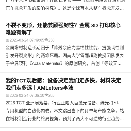
官方学术丛书收录的里程碑式专著 ——《增材制造设计潜能对
汽车概念开发的影响探究》。这是全球首本从整车概念开发顶
层维度，系统性打通 DfAM 与汽车正向研发全流程的权威著
作，破解了汽车增材制造长期困于零件级单点优化的行业核心
不裂不变形，还能兼顾强韧性？金属 3D 打印核心
瓶颈，完整呈现了从整车架构重构到工程落地的全链条方法
难题有解了
论，是汽车与增材制造领域从业者、研发人员与管理者的必读
👁
📅
2026-03-24 07:49:05
238
专业参考。
金属增材制造长期困于「降残余应力易牺牲性能、提强韧性则
引发开裂变形」的两难死局。湖南大学雷雨超副教授团队发表
于金属顶刊《Acta Materialia》的原创研究，首创「等效无限
冷却时间间隔」核心概念与 RS 真实点熔策略，首次打破应力
- 应变正相关铁律，在保障熔池稳定与成形质量的前提下，同
我的TCT观后感：设备决定我们走多快，材料决定
步实现降应力与提塑性，为行业核心痛点提供了系统性解决方
我们走多远｜AMLetters李波
案。
👁
📅
2026-03-24 07:36:10
285
2026 TCT 亚洲展落幕，行业正陷入百激光设备、绿光打印、
专用机型的白热化内卷。本文跳出当下的订单与产能之争，站
在增材制造行业的终局视角，预判了两大不可逆的行业趋势：
3D 打印终将从高端奢侈品变为通用工业基础设施，而材料牌