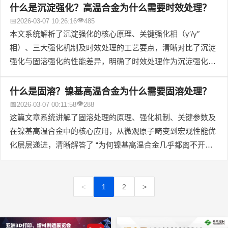
业、实用的选材与应用参考。
效率提升，充分展现算力赋能航空制造、推动高端零部件向轻
什么是沉淀强化？高温合金为什么需要时效处理？
量化与高效化升级的行业价值。
👁
📅
2026-03-07 10:26:16
485
本文系统解析了沉淀强化的核心原理、关键强化相（γ′/γ″
相）、三大强化机制及时效处理的工艺要点，清晰对比了沉淀
强化与固溶强化的性能差异，明确了时效处理作为沉淀强化核
心工序的必要性，是增材制造及高温合金领域从业者理解高温
高强度部件材料设计、把控热处理工艺的重要参考。
什么是固溶？镍基高温合金为什么需要固溶处理？
👁
📅
2026-03-07 00:11:58
288
这篇文章系统讲解了固溶处理的原理、强化机制、关键参数及
在镍基高温合金中的核心应用，从微观原子畸变到宏观性能优
化层层递进，清晰解答了 “为何镍基高温合金几乎都离不开固
溶处理” 这一核心问题，是增材制造及高温合金领域从业者理
解材料热处理、把控产品性能的重要参考。
<
1
2
>