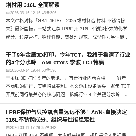
号的史诗级爆发，才是行业释放自由制造潜力的核心钥匙。文
增材用 316L 全面解读
章直指行业最大痛点 —— 设备迭代已驶入高铁时代，传统材
👁
📅
2026-03-15 12:15:43
306
料研发却仍在原地踏步，深度拆解了 AI + 高通量带来的材料研
本文严格对标《GB/T 46187—2025 增材制造 材料 不锈钢粉
发范式革命，以创材深造为样本，揭示了未来材料企业的核心
末》最新国标，一站式汇总 LPBF 用 316L 不锈钢粉末的化学
护城河，最终给出行业终极判断：设备决定我们能走多快，而
成分、粒度管控、物理性能、热处理规范、成型件力学性能等
材料，决定我们能走多远。
核心参数，采购、质检、技术岗可直接复制对标；同时深度拆
解氮氧管控、粒度逻辑、热处理本质、粉末磁性四大行业认知
干了9年金属3D打印，今年TCT，我终于看清了行业
误区，讲透参数背后的底层逻辑与实操避坑指南，彻底解决从
的4个分水岭｜AMLetters 李波 TCT特稿
业者 “查得到标准，看不懂逻辑，用不对场景” 的核心痛点。
👁
📅
2026-03-14 19:44:50
396
干金属 3D 打印 9 年的老炮儿，直击行业内卷真相 —— 喊着
不赚钱的同行，实则暗藏暴利。本文跳出设备噱头，聚焦 TCT
开展前同行最关心的核心问题，拆解行业 4 个关键分水岭：从
“备胎” 到 “刚需” 的量产转型、铜材料赛道爆发、红绿激光双线
并行、冷金属打印新路线突围，点透当下机遇与未来趋势，帮
LPBF保护气只控氧含量远远不够！Ar/N₂直接决定
同行看清方向、避开陷阱，找准 TCT 看展重点，稳稳抓住行
316L不锈钢成分、组织与性能稳定性
业红利。
👁
📅
2026-03-11 17:26:35
342
LPBF 打印 316L 不锈钢，大家都在控氧，却几乎没人重视保