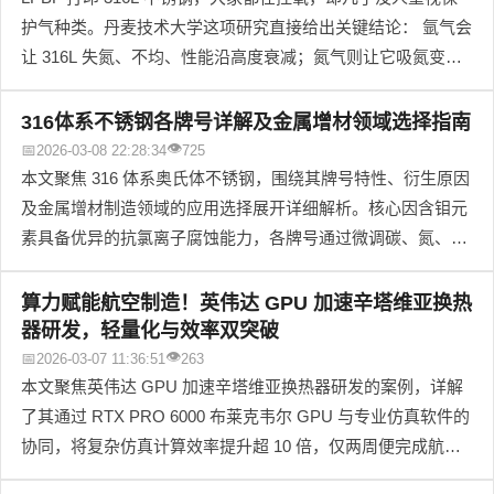
护气种类。丹麦技术大学这项研究直接给出关键结论： 氩气会
让 316L 失氮、不均、性能沿高度衰减；氮气则让它吸氮变
316LN、组织更匀、硬度更高且全程稳定。
316体系不锈钢各牌号详解及金属增材领域选择指南
👁
📅
2026-03-08 22:28:34
725
本文聚焦 316 体系奥氏体不锈钢，围绕其牌号特性、衍生原因
及金属增材制造领域的应用选择展开详细解析。核心因含钼元
素具备优异的抗氯离子腐蚀能力，各牌号通过微调碳、氮、钛
等合金元素，形成耐蚀、强度、高温性能的差异化表现，适配
不同工况需求。文中逐一详解 10 款 316 体系牌号的核心特
算力赋能航空制造！英伟达 GPU 加速辛塔维亚换热
征、性能优势与典型应用，剖析体系多牌号的核心成因，并针
器研发，轻量化与效率双突破
对 SLM/DED 主流增材工艺，结合工况需求给出清晰的牌号选
👁
📅
2026-03-07 11:36:51
263
择指南，同时明确增材制造中的粉末管控、工艺优化与后处理
本文聚焦英伟达 GPU 加速辛塔维亚换热器研发的案例，详解
关键要点。此外，特别说明增材制造用 316L 不锈钢粉末与传
了其通过 RTX PRO 6000 布莱克韦尔 GPU 与专业仿真软件的
统 316L 牌号成分高度一致，仅针对增材工艺特性新增氮、氧
协同，将复杂仿真计算效率提升超 10 倍，仅两周便完成航空
元素的精准管控要求，为金属增材制造领域从业人员提供专
级换热器研发；同时依托增材制造实现 30% 轻量化与 20% 热